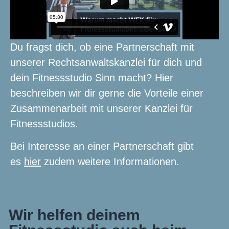
Du fragst dich, ob eine Partnerschaft mit
unserer Rechtsanwaltskanzlei für dich und
dein Fitnessstudio Sinn macht? Hier
beschreiben wir dir gerne die Vorteile einer
Zusammenarbeit mit unserer Kanzlei für
Fitnessstudios.
Bei Interesse an einer Partnerschaft gibt
es
hier
zudem weitere Informationen.
Wir helfen deinem