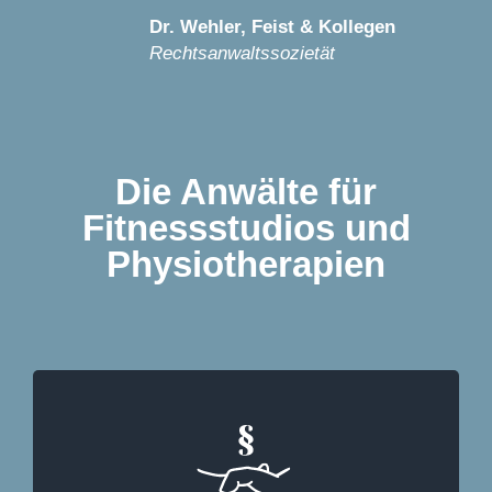
Dr. Wehler, Feist & Kollegen
Rechtsanwaltssozietät
Die Anwälte für
Fitnessstudios und
Physiotherapien