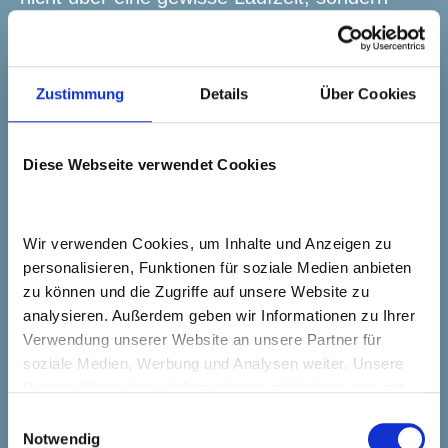
kann jederzeit mit einer einmonatigen Frist
gekündigt werden. Ebenso fällt im Rahmen
unseres Inkassovertrages keine
Zustimmung
Details
Über Cookies
Monatspauschale oder Jahresgebühr an.
Dafür findet im Rahmen des
Diese Webseite verwendet Cookies
Inkassovertrages auch keinerlei anwaltliche
Beratung statt, sondern es werden
ausschließlich die reinen Nichtzahlerfälle
Wir verwenden Cookies, um Inhalte und Anzeigen zu 
entgegengenommen.
personalisieren, Funktionen für soziale Medien anbieten 
zu können und die Zugriffe auf unsere Website zu 
analysieren. Außerdem geben wir Informationen zu Ihrer 
Zum Magicline Marketplace
Verwendung unserer Website an unsere Partner für 
soziale Medien, Werbung und Analysen weiter. Unsere 
Partner führen diese Informationen möglicherweise mit 
Darf‘s für dein
weiteren Daten zusammen, die Sie ihnen bereitgestellt 
Einwilligungsauswahl
haben oder die sie im Rahmen Ihrer Nutzung der Dienste 
Fitnessstudios etwas mehr
Notwendig